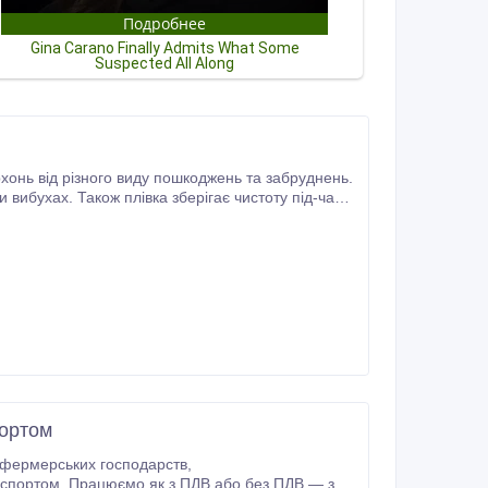
чистоту під-час
портом
д фермерських господарств,
анспортом. Працюємо як з ПДВ або без ПДВ — за