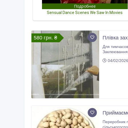
580 грн. ₴
Плівка за
Для тимчасового захисту скла, вікон, дзеркал, стін, мебл
Заклеювання вікон 
04/02/202
Приймаємо
Переробник п
сільськогосп