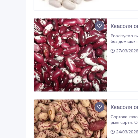
Квасоля оп
Реалізуємо в
без домішок і пошкоджень, відповідає вимогам харчової пром
широкий вибір сортів: Мавка, Рубін, Ластівка, Чалі, Бі
27/03/202
Квасоля оп
Сортова квасоля гуртом. Квасоля очищена, без пошкоджень, відповід
різні сорти: Солдатик, Ліма, Мавка, Неві, Пінто, Рубін, Бандоля, Біла довга, 
24/03/202