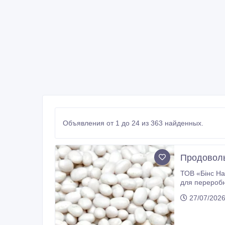
Объявления от 1 до 24 из 363 найденных.
Продоволь
ТОВ «Бінс На
для переробних підприємств, трейдерів, фасувальників та
Рубін, Ластівка, Чалі, Біла довга, Томатка, Фава, Чорна дрібна, Шоколадниця, Ліма, Кофейка, Солдатик, Кідні, Біла кругла,
27/07/202