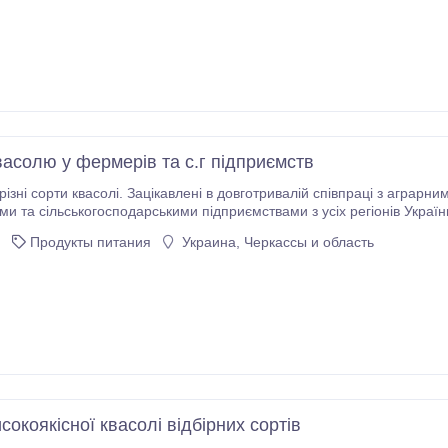
васолю у фермерів та с.г підприємств
зні сорти квасолі. Зацікавлені в довготривалій співпраці з аграрними коопер
ми та сільськогосподарськими підприємствами з усіх регіонів Україн
аїнськими виробниками. Умови співпраці: Обсяг поставки — від 10 тонн, Закупівля квасолі рі
Продукты питания
Украина, Черкассы и область
Розрахунок можливий з ПДВ або без ПДВ, Вивезення продукції здій
окоякісної квасолі відбірних сортів