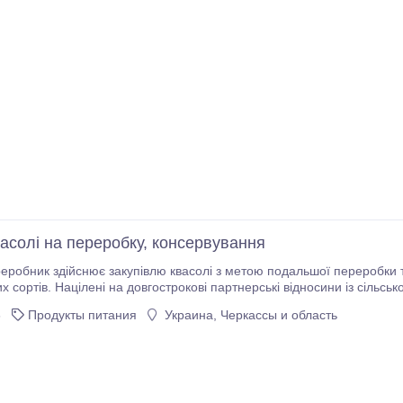
васолі на переробку, консервування
ник здійснює закупівлю квасолі з метою подальшої переробки та консервації. Обсяг - від
 сортів. Націлені на довгострокові партнерські відносини із сільськогос
кооперативами та фермерами. Розрахунок як з ПДВ, так і без.
6
Продукты питания
Украина, Черкассы и область