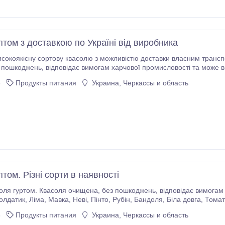
том з доставкою по Україні від виробника
исокоякісну сортову квасолю з можливістю доставки власним транс
исловості та може використовуватись для експорту. У наявності
ла довга, Томатка, Фава, Чорна дрібна, Шоколадниця, Ліма, Кофейка,
6
Продукты питания
Украина, Черкассы и область
Солдатик, Кідні, Біла кругла, Бандоля, Неві, Пінто та інші.
том. Різні сорти в наявності
ає вимогам харчової промисловості та експорту. У наявності
Томатка, Фава, Чалі, Чорна дрібна, Кідні, Кофейка,
Ластівка, Біла кругла, Шоколадниця та інші. Постачання від 5 тонн.
6
Продукты питания
Украина, Черкассы и область