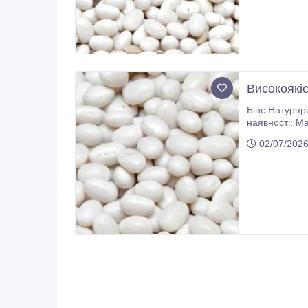
Високоякіс
Бінс Натурпродукт компанія, яка спеціалізується на вирощува
наявності: Мавка, Рубін, Ластівка, Чалі, Біла довга, Томатка, Фава, Чорна дрібна, Шоколадниця
02/07/202