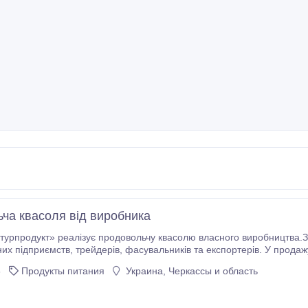
ча квасоля від виробника
турпродукт» реалізує продовольчу квасолю власного виробництва.Заб
 експортерів. У продажу широкий асортимент сортів, серед яких: Мавка,
6
Продукты питания
Украина, Черкассы и область
Бандоля, Неві, Пінто та інші.