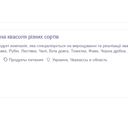
на квасоля різних сортів
нні та реалізації квасолі, пропонуємо широкий вибір сортів квасолі. У
, Ліма, Кофейка, Солдатик, Кідні,
Біла кругла, Бандоля, Неві, Пінто та багато інших.
6
Продукты питания
Украина, Черкассы и область