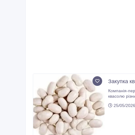
Закупка к
Компанія-перероб
квасолю різних
25/05/202