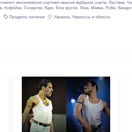
исокоякісної сортової квасолі відбірних сортів: Ластівка, Чалі, Чорна дрібна, Шоколадниця, Біла довга,
ішок і механічних пошкоджень, відповідає вимогам харчової
6
Продукты питания
Украина, Черкассы и область
і та стандартам якості.