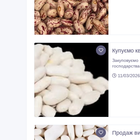
Купуємо к
Закуповуємо рі
господарства
партнерстві з укр
11/03/2026
Продаж вис