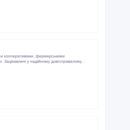
ативами, фермерськими
и. Зацікавлені у надійному довготривалому
зних сортів,
снюється нашим транспортом.