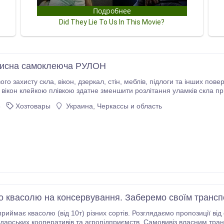
хисна самоклеюча РУЛОН
ів, підлоги та інших поверхонь від різного виду пошкоджень та забруднень.
клейкою плівкою здатне зменшити розлітання уламків скла при вибухах. Також плівка зберігає 
будівельних, ремонтних та інших робіт; транспортування та інших потреб.
6
Хозтовары
Украина, Черкассы и область
 квасолю на консервування. Заберемо своїм транс
риймає квасолю (від 10т) різних сортів. Розглядаємо пропозиції ві
одарських кооперативів та агропідприємств. Самовивіз власним тр