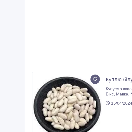
Куплю білу
Купуємо квасо
Бінс, Мавка, Монро та ін. Ціна договірна. Є ПДВ. Телефонуйте/пишіть (телефон, телеграм, вайбер). +380976046414 Відділ
закупівель Т
15/04/202