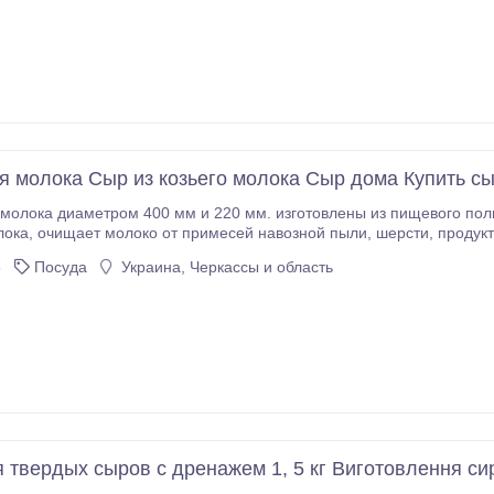
я молока Сыр из козьего молока Сыр дома Купить 
400 мм и 220 мм. изготовлены из пищевого полиэфира, который повышает качество и срок
 Плотность материала 120 гр/м.кв.
 очистить до 200 литров чистого молока длительного хранения.
3
Посуда
Украина, Черкассы и область
 твердых сыров с дренажем 1, 5 кг Виготовлення с