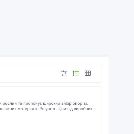
 рослин та пропонує широкий вибір опор та
позитних матеріалів Polyarm. Ціни від виробника з
Композит" не вимагають особливих умов