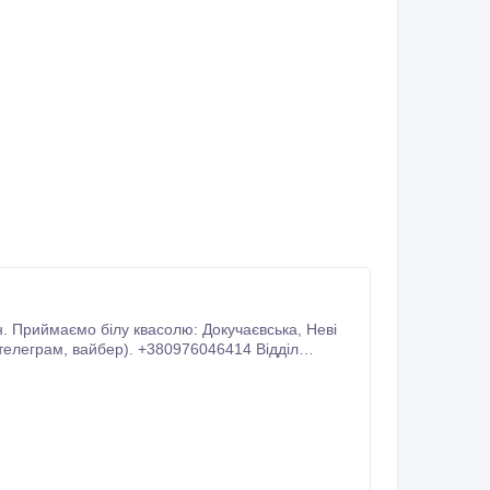
Приймаємо білу квасолю: Докучаєвська, Неві