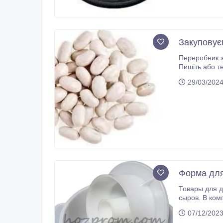
Закуповує
Переробник закуповує білу квасолю для консерву
29/03/202
Форма для
Товары для домаш
сыров. В комплек
07/12/202