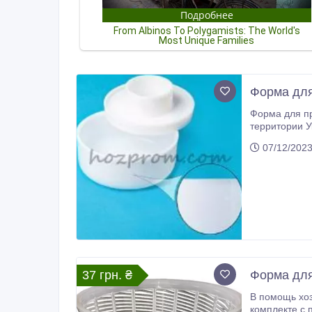
Форма для
Форма для пр
территории У
Качество тов
07/12/202
37 грн. ₴
Форма для
В помощь хоз
комплекте с поршнем