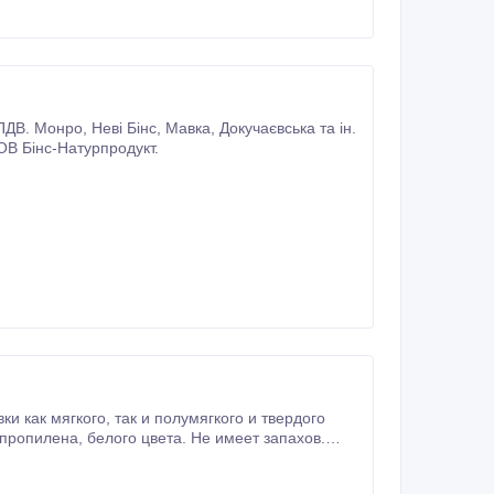
80976046414 Відділ закупівель ТОВ Бінс-Натурпродукт.
умягкого и твердого
 имеет запахов.
 150 мм., глубина 65 мм. В упаковке 6 штук. Выгодные условия заказа, оплаты и доставки.