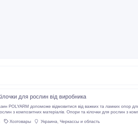
Кілочки для рослин від виробника
азин POLYARM допоможе відмовитися від важких та ламких опор для
рослин з композитних матеріалів. Опори та кілочки для рослин з ком
будь-який регіон України. Опори для рослин від виробника - НВК "
4
Хозтовары
Украина, Черкассы и область