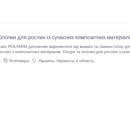
ілочки для рослин із сучасних композитних матеріал
азин POLYARM допоможе відмовитися від важких та ламких опор для
рослин з композитних матеріалів. Опори та кілочки для рослин з ком
будь-який регіон України. Опори для рослин від виробника - НВК "
4
Хозтовары
Украина, Черкассы и область