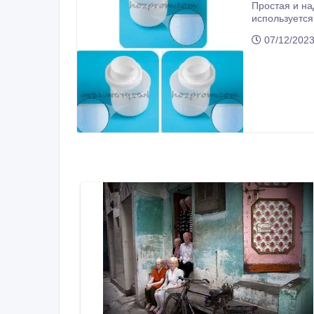
Простая и на
используется
для формован
07/12/202