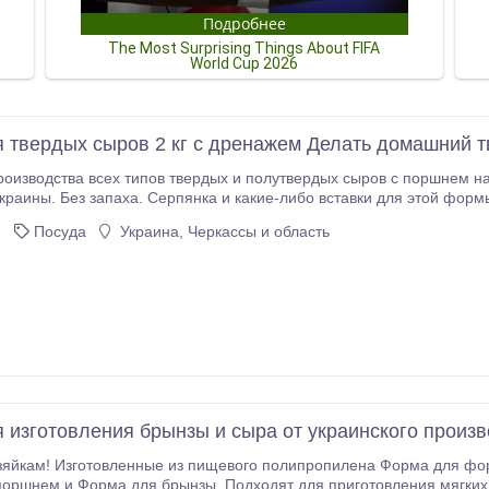
 твердых сыров 2 кг с дренажем Делать домашний 
оизводства всех типов твердых и полутвердых сыров с поршнем на
краины. Без запаха. Серпянка и какие-либо вставки для этой формы 
ара и выполнение своих обязательств гарантируем. Товар на сайте
3
Посуда
Украина, Черкассы и область
 изготовления брынзы и сыра от украинского произв
яйкам! Изготовленные из пищевого полипропилена Форма для фор
 и Форма для брынзы. Подходят для приготовления мягких, полумягких и твёрдых сыров. Цвет – белый.