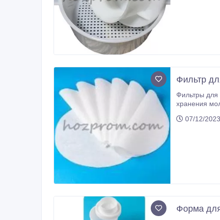
Фильтр дл
Фильтры для молока диаметром 
хранения молока, очищает молоко от примесей навозной пыли, шерсти, продуктов мастита.
Фильтр может
07/12/202
Форма для