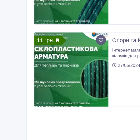
11 грн. ₴
Опори та К
Інтернет маг
кілочків для 
доставкою в 
27/05/202
зберігання.