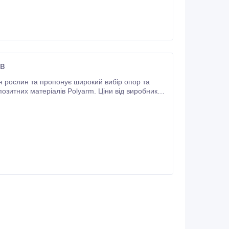
ів
 рослин та пропонує широкий вибір опор та
позитних матеріалів Polyarm. Ціни від виробника з
Композит" не вимагають особливих умов