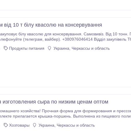
м від 10 т білу квасолю на консервування
вання. Самовивіз. Від 10 тонн. ПДВ. Монро, Неві Бінс, Мавка, Докучаєвська та ін.
Пишіть або телефонуйте (телеграм, вайбер). +3
4
Продукты питания
Украина, Черкассы и область
 изготовления сыра по низким ценам оптом
него хозяйства! Прочная форма для формирования и прессовки как мягкого, так и пол
те прилагается крышка-поршень. Выполнена из пищевого полипропилена, белого цвета. Не
Диаметр
3
Хозтовары
Украина, Черкассы и область