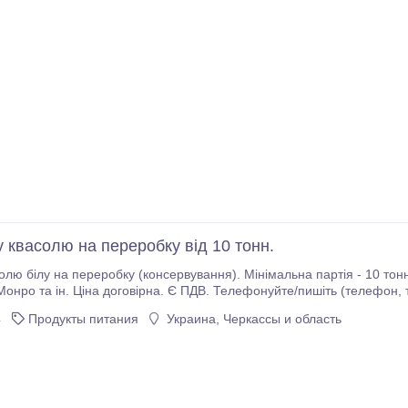
 квасолю на переробку від 10 тонн.
лю білу на переробку (консервування). Мінімальна партія - 10 тонн. 
ОВ Бінс-Натурпродукт.
4
Продукты питания
Украина, Черкассы и область