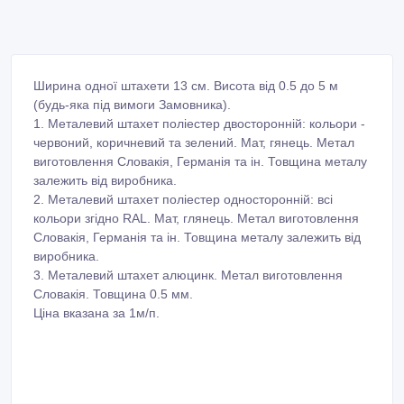
Ширина одної штахети 13 см. Висота від 0.5 до 5 м
(будь-яка під вимоги Замовника).
1. Металевий штахет поліестер двосторонній: кольори -
червоний, коричневий та зелений. Мат, гянець. Метал
виготовлення Словакія, Германія та ін. Товщина металу
залежить від виробника.
2. Металевий штахет поліестер односторонній: всі
кольори згідно RAL. Мат, глянець. Метал виготовлення
Словакія, Германія та ін. Товщина металу залежить від
виробника.
3. Металевий штахет алюцинк. Метал виготовлення
Словакія. Товщина 0.5 мм.
Ціна вказана за 1м/п.