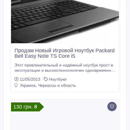
Продам Новый Игровой Ноутбук Packard
Bell Easy Note TS Core i5
Этот привлекательный и надёжный ноутбук прост в
эксплуатации и высокотехнологичен одновременно:
функциональные клавиши и быстрый доступ к
11/05/2013
Ноутбуки
социальным сетям с помощью нажатия всего одной
Украина, Черкассы и область
клавиши, энергосберегающий процессор,
высококачественная, специализированная графика
и порт USB 3.0. Воплощение индивидуальности
Серия EasyNote предлагает широкий выбор
130 грн. ₴
ноутбуков с современным дизайном.