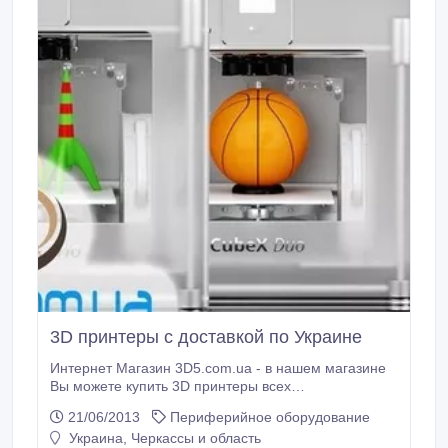
3D принтеры с доставкой по Украине
Интернет Магазин 3D5.com.ua - в нашем магазине
Вы можете купить 3D принтеры всех
производителей от Американский CubeX Makerbot
21/06/2013
Периферийное оборудование
Replicator до Китайских Come3D и Wanhao.
Украина, Черкассы и область
Расходные и комплектующие материалы в наличии.