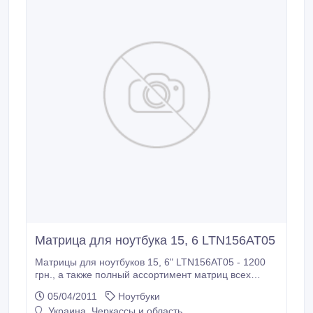
Матрица для ноутбука 15, 6 LTN156AT05
Матрицы для ноутбуков 15, 6" LTN156AT05 - 1200
грн., а также полный ассортимент матриц всех
диогоналей, от 8, 9" до 18, 4", со склада в Киеве.
05/04/2011
Ноутбуки
8.9" LG-Philips LP089WS1 40pin глянец LED (разъем
Украина, Черкассы и область
справа) - 800 грн. 10.1" Hannstar HSD101PFW2-B00