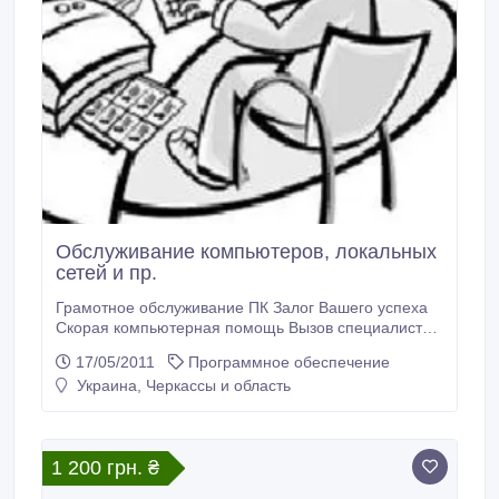
Обслуживание компьютеров, локальных
сетей и пр.
Грамотное обслуживание ПК Залог Вашего успеха
Скорая компьютерная помощь Вызов специалиста
домой/офис. Оптимизация работы ОС. Установка/
17/05/2011
Программное обеспечение
переустановка ОС и ПО. Настройка/обслуживание
Украина, Черкассы и область
локальных сетей, подключение к интернет,
настройка Wi-Fi, принтеров, установка драйвером и
пр. Лечение ПК от вирусов.
1 200 грн. ₴