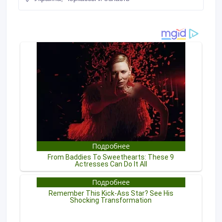
40pin мат. LED (разъем слева) - 1000 грн.