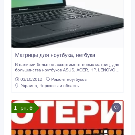
Матрицы для ноутбука, нетбука
В наличии большое ассортимент новых матриц, для
большинства ноутбуков ASUS, ACER, HP, LENOVO
PACKARD BELL, DELL, SAMSUNG, TOSHIBA, MSI,
03/10/2012
Ремонт ноутбуков
FUJITSU и для других моделей..
Украина, Черкассы и область
1 грн. ₴