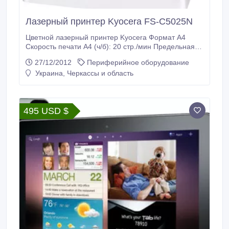
Лазерный принтер Kyocera FS-C5025N
Цветной лазерный принтер Kyocera Формат A4
Скорость печати A4 (ч/б): 20 стр./мин Предельная
нагрузка: 85000 лист./мес. Товарный вид идеальный
27/12/2012
Периферийное оборудование
Не использовался (цена в магазине 6600грн.)
Украина, Черкассы и область
Уместен торг.
495 USD $