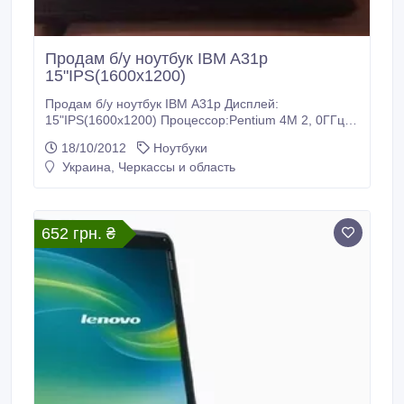
Продам б/у ноутбук IBM A31p
15"IPS(1600x1200)
Продам б/у ноутбук IBM A31p Дисплей:
15"IPS(1600x1200) Процессор:Pentium 4M 2, 0ГГц
Память: 512Mb Объем жесткого диска:60Gb Видео:
18/10/2012
Ноутбуки
ATI Mobility FireGL 7800 64Mb Привод оптических
Украина, Черкассы и область
дисков: DVD-CDRW Опции: WiFi, Bluetooth, COM,
LPT Вся информация на сайте www.cibermag.com
Днепропетровск, пл. Ленина, 1, офис 410, т.
652 грн. ₴