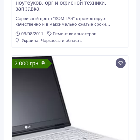
ноутбуков, орг и офисной техники,
заправка
Сервисный центр "КОМПAS" отремонтирует
качественно и в максимально сжатые сроки
стационарные компьютеры, ноутбуки, орг и
09/08/2011
Ремонт компьютеров
офисную технику, а также цифровую и
Украина, Черкассы и область
портативную, практически, всех торговых марок.
ПРОИЗВОДИМ РАЗНОПРОФИЛЬНЫЙ РЕМОНТ
ЛЮБОЙ СЛОЖНОСТИ! РЕАНИМИРУЕМ САМУЮ
БЕЗНАДЕЖНУЮ ТЕХНИКУ! Ждем Вас по адресу г.
2 000 грн. ₴