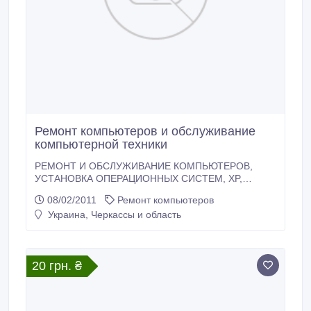
Ремонт компьютеров и обслуживание
компьютерной техники
РЕМОНТ И ОБСЛУЖИВАНИЕ КОМПЬЮТЕРОВ,
УСТАНОВКА ОПЕРАЦИОННЫХ СИСТЕМ, XP,
windows 7, VISTA, АНТИВИРУСНЫХ И ПРОЧИХ
08/02/2011
Ремонт компьютеров
ПРОГРАММ. Настройка принтера, модема,
Украина, Черкассы и область
сканера... Лечение вирусов Подбор драйверов в
сети Интернет ТЛФ.093-353-13-63.
20 грн. ₴