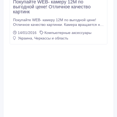
Покупайте WEB- камеру 12М по
выгодной цене! Отличное качество
картинк
Покупайте WEB- камеру 12М по выгодной цене!
Отличное качество картинки. Камера вращается на
все 360 градусов. Для установки не требуеться
14/01/2016
Компьютерные аксессуары
драйвер. Работает на всех операционных системах.
Украина, Черкассы и область
В камеру встроены 6 светодиодов для
максимального освещения! Скорость записи
30кадр/сек, что довстаточно хорошо.