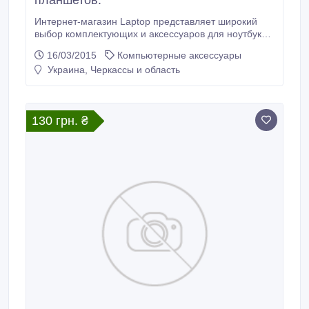
планшетов.
Интернет-магазин Laptop представляет широкий
выбор комплектующих и аксессуаров для ноутбуков,
планшетов. В нашем магазине представлен богатый
16/03/2015
Компьютерные аксессуары
ассортимент клавиатур, динамиков, зарядных
Украина, Черкассы и область
устройств, кулеров, матриц, петель, батарей,
жестких дисков, материнских плат, микросхем,
корпусных деталей, процессоров, разъемов
питания и USB, озу.
130 грн. ₴