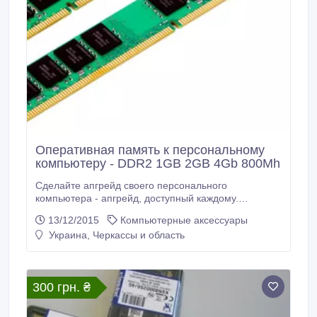
Оперативная память к персональному
компьютеру - DDR2 1GB 2GB 4Gb 800Mh
Сделайте апгрейд своего персонального
компьютера - апгрейд, доступный каждому.
Оперативная память к персональному компьютеру -
13/12/2015
Компьютерные аксессуары
DDR2 1GB 2GB 4Gb 800Mhz DDR3 1333 Mhz В
Украина, Черкассы и область
продаже: новая запечатанная заводская память
Kingston: Kingston DDR2 1GB (KVR800D2N6/1G) -
265 грн. шт Kingston DDR2 2GB (KVR800D2N6/2G)
AMD* - 315 грн.
300 грн. ₴