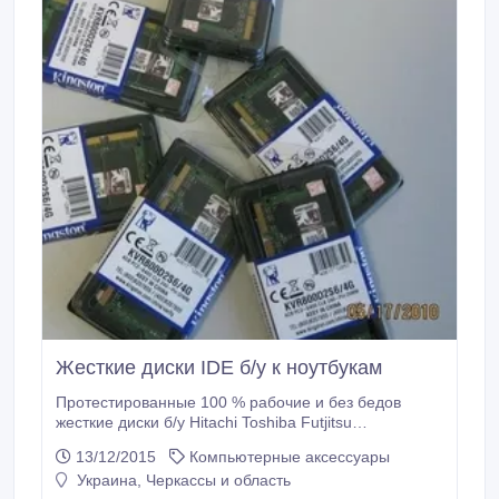
Жесткие диски IDE б/у к ноутбукам
Протестированные 100 % рабочие и без бедов
жесткие диски б/у Hitachi Toshiba Futjitsu
Производство - Малайзия, Таиланд, Сингапур.к
13/12/2015
Компьютерные аксессуары
ноутбуку 2, 5" 40Gb - 60Gb, ATA / IDE. 40 Gb - 300,
Украина, Черкассы и область
00 60 Gb - 350, 00 Оптовым покупателям - скидка.