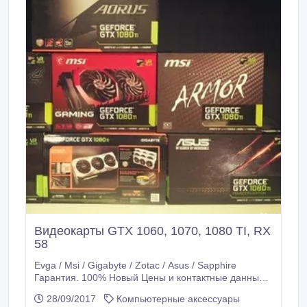
Видеокарты GTX 1060, 1070, 1080 TI, RX
58
Evga / Msi / Gigabyte / Zotac / Asus / Sapphire
Гарантия. 100% Новый Цены и контактные данные
ниже. WhatsApp Чат: - + 91-9535474132 ICQ: -
28/09/2017
Компьютерные аксессуары
722384253.